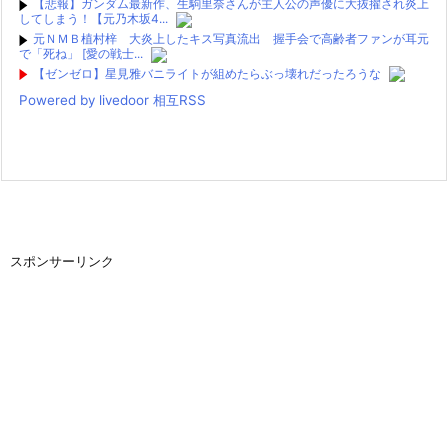
【悲報】ガンダム最新作、生駒里奈さんが主人公の声優に大抜擢され炎上
してしまう！【元乃木坂4...
Powered by livedoor 相互RSS
元ＮＭＢ植村梓 大炎上したキス写真流出 握手会で高齢者ファンが耳元
で「死ね」 [愛の戦士...
【ゼンゼロ】星見雅バニライトが組めたらぶっ壊れだったろうな
Powered by livedoor 相互RSS
スポンサーリンク