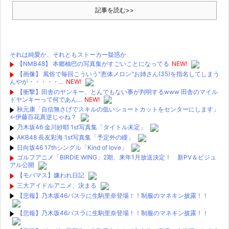
記事を読む>>
1420gの娘がくれた“生きる力”。
挿れたくなる池田テレサちゃんのお口、我慢できねえってwwwwwww
NEW!
それは純愛か、それともストーカー疑惑か
【朗報】賀喜遥香、最新グラビアで見せた生足がエグすぎる
NEW!
【NMB48】 本郷柚巴の写真集がすごいことになってる
NEW!
乃木坂の美人マネージャ、ガチでエグいってwwwwwww
NEW!
【画像】 風俗で毎回こういう"恵体メロン"お姉さん(35)を指名してしまう
【朗報】ガチのおひさまの本棚、ガチでエグいwwwwwwww
NEW!
んやが・・・・・...
NEW!
【日向坂46】Zepp Osaka、客席が想像以上にヤバい…
【衝撃】田舎のヤンキー、とんでもない事が判明するwww 田舎のマイル
【日向坂46】初日から激アツの内容！！『三期生LIVE』大阪公演のセト
ドヤンキーって何であん...
NEW!
リ・レポま...
秋元康「自信無さげでスキルの低いショートカットをセンターにします」
【日向坂46】話題のグッズ、案の定売り切れ…
←伊藤百花真逆じゃね？
【日向坂46】三期生LIVE、生配信が決定！
乃木坂46 金川紗耶 1st写真集「タイトル未定」
【乃木坂46】音楽の日2026出演＆6期生MV解禁など熱いニュースが
AKB48 長友彩海 1st写真集「予定外の瞳」
続々！本日の...
日向坂46 17thシングル「Kind of love」
【乃木坂46】乃木坂野球部がエスコンフィールドHOKKAIDOに遠征…き
ゴルフアニメ「BIRDIE WING」2期、来年1月放送決定！ 新PV＆ビジュ
つねダン...
アル公開
【乃木坂46】乃木坂野球部がエスコンフィールドHOKKAIDOへ…その全
【モバマス】嫌われ日記
貌とは？...
三大アイドルアニメ、決まる
【日向坂46】坂井新奈のブログが話題…「真夜中」につづった言葉の中
【悲報】乃木坂46バスラに生駒里奈登場！！制服のマネキン披露！！
身とは？
【乃木坂46】井上和が「TIF presents ONE SONG FES.」で...
【悲報】乃木坂46バスラに生駒里奈登場！！制服のマネキン披露！！
乃木坂46 金川紗耶 1st写真集「タイトル未定」
日向坂46 17thシングル「Kind of love」