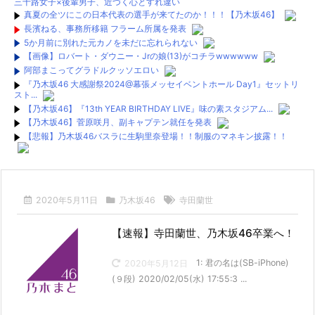
三十路女子×後輩男子、近づく心とすれ違い
真夏の全ツにこの日本代表の選手が来てたのか！！！【乃木坂46】
長濱ねる、事務所移籍 フラーム所属を発表
5か月前に別れた元カノを未だに忘れられない
【画像】ロバート・ダウニー・Jrの娘(13)がコチラwwwwww
阿部まこってグラドルクッソエロい
『乃木坂46 大感謝祭2024@幕張メッセイベントホール Day1』セットリ
スト...
【乃木坂46】『13th YEAR BIRTHDAY LIVE』味の素スタジアム...
【乃木坂46】菅原咲月、副キャプテン就任を発表
【悲報】乃木坂46バスラに生駒里奈登場！！制服のマネキン披露！！
【悲報】乃木坂46バスラに生駒里奈登場！！制服のマネキン披露！！
【画像】乃木坂新曲のジャケ写がさいこおおおおおおおお
お！！！！！！
2020年5月11日
乃木坂46
寺田蘭世
【レベルが違う】３期生さん、ライブで格の違いを見せつける！！ｗｗ
ｗｗｗｗｗ
【速報】寺田蘭世、乃木坂46卒業へ！
【何故】掛橋沙耶香、4期生曲3列目の謎・・・
【暴露2】当サイト管理人より閉鎖に至った経緯とまとめサイトに関する
重要な情報
1: 君の名は(SB-iPhone)
2020年5月12日
【暴露1】当サイト管理人より閉鎖に至った経緯とまとめサイトに関する
(９段) 2020/02/05(水) 17:55:3 ...
重要な情報
Powered by livedoor 相互RSS