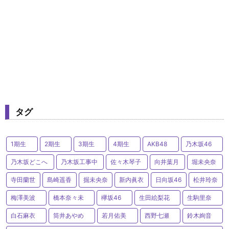
タグ
1期生
2期生
3期生
4期生
AKB48
乃木坂46
乃木坂どこへ
乃木坂工事中
佐々木琴子
向井葉月
堀未央奈
寺田蘭世
島崎遥香
掘未央奈
新内眞衣
日向坂46
松井玲奈
梅澤美波
橋本奈々未
欅坂46
生田絵梨花
生駒里奈
白石麻衣
筒井あやめ
若月佑美
西野七瀬
鈴木絢音