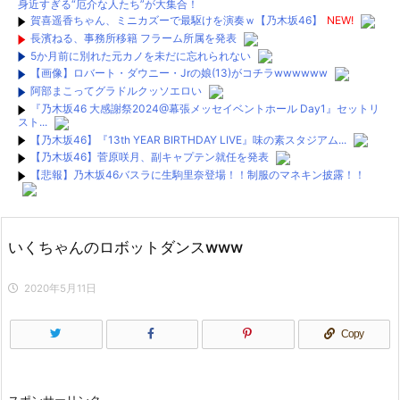
身近すぎる“厄介な人たち”が大集合！
賀喜遥香ちゃん、ミニカズーで最駆けを演奏ｗ【乃木坂46】
NEW!
長濱ねる、事務所移籍 フラーム所属を発表
5か月前に別れた元カノを未だに忘れられない
【画像】ロバート・ダウニー・Jrの娘(13)がコチラwwwwww
阿部まこってグラドルクッソエロい
『乃木坂46 大感謝祭2024@幕張メッセイベントホール Day1』セットリ
スト...
【乃木坂46】『13th YEAR BIRTHDAY LIVE』味の素スタジアム...
【乃木坂46】菅原咲月、副キャプテン就任を発表
【悲報】乃木坂46バスラに生駒里奈登場！！制服のマネキン披露！！
【悲報】乃木坂46バスラに生駒里奈登場！！制服のマネキン披露！！
【画像】乃木坂新曲のジャケ写がさいこおおおおおおおお
いくちゃんのロボットダンスwww
お！！！！！！
【レベルが違う】３期生さん、ライブで格の違いを見せつける！！ｗｗ
ｗｗｗｗｗ
2020年5月11日
【何故】掛橋沙耶香、4期生曲3列目の謎・・・
【暴露2】当サイト管理人より閉鎖に至った経緯とまとめサイトに関する
重要な情報
Copy
【暴露1】当サイト管理人より閉鎖に至った経緯とまとめサイトに関する
重要な情報
Powered by livedoor 相互RSS