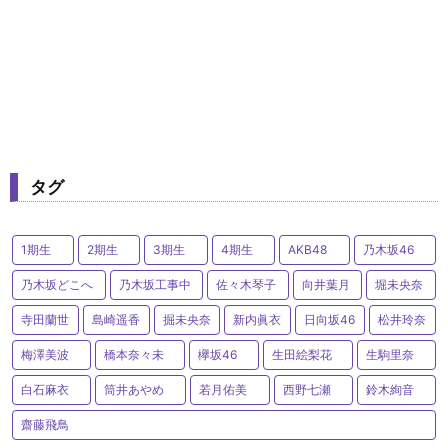
タグ
1期生
2期生
3期生
4期生
AKB48
乃木坂46
乃木坂どこへ
乃木坂工事中
佐々木琴子
向井葉月
堀未央奈
寺田蘭世
島崎遥香
掘未央奈
新内眞衣
日向坂46
松井玲奈
梅澤美波
橋本奈々未
欅坂46
生田絵梨花
生駒里奈
白石麻衣
筒井あやめ
若月佑美
西野七瀬
鈴木絢音
齋藤飛鳥