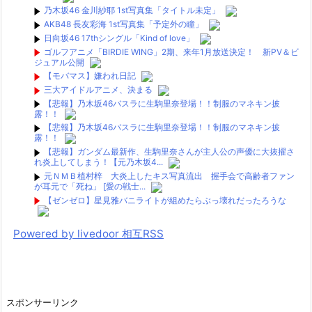
乃木坂46 金川紗耶 1st写真集「タイトル未定」
AKB48 長友彩海 1st写真集「予定外の瞳」
日向坂46 17thシングル「Kind of love」
ゴルフアニメ「BIRDIE WING」2期、来年1月放送決定！ 新PV＆ビ
ジュアル公開
【モバマス】嫌われ日記
三大アイドルアニメ、決まる
【悲報】乃木坂46バスラに生駒里奈登場！！制服のマネキン披
露！！
【悲報】乃木坂46バスラに生駒里奈登場！！制服のマネキン披
露！！
【悲報】ガンダム最新作、生駒里奈さんが主人公の声優に大抜擢さ
れ炎上してしまう！【元乃木坂4...
元ＮＭＢ植村梓 大炎上したキス写真流出 握手会で高齢者ファン
が耳元で「死ね」 [愛の戦士...
【ゼンゼロ】星見雅バニライトが組めたらぶっ壊れだったろうな
Powered by livedoor 相互RSS
スポンサーリンク