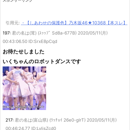
スポンサーリンク
1420gの娘がくれた“生きる力”。
引用元:
・【しあわせの保護色】乃木坂46★10368【本スレ】
筒井あやめの『脇肉』コレクション、大変なことになってるって...
NEW!
197:
君の名は(茸) (ｽｯｯﾌﾟ Sd8a-677B)
2020/05/11(月)
西野七瀬ちゃんのクサそうな脇、大変なことになってるって...
NEW!
乃木坂野球部のグッズ売り上げランキング、1位が意外すぎるwwwwww
00:43:06.50 ID:SrxE8pCqd
ww
NEW!
【悲報】小川と川﨑のインタビューの内容、ガチで意味不明すぎる
お待たせしました
NEW!
【速報】日向坂46、18thシングル『イチャイチャ虫』の発売が決定！！
いくちゃんのロボットダンスです
NEW!
【日向坂46】今回はお手頃価格？日向坂46とBEAMSのコラボが決
定！！
【日向坂46】まさかの楽曲も披露！『三期生LIVE』愛知公演のレポがこ
ちら
【日向坂46】公式からの注意喚起、ヤフートップに掲載される
【乃木坂46】音楽の日2026出演＆6期生MV解禁など熱いニュースが
続々！本日の...
【乃木坂46】乃木坂野球部がエスコンフィールドHOKKAIDOに遠征…き
つねダン...
【乃木坂46】乃木坂野球部がエスコンフィールドHOKKAIDOへ…その全
貌とは？...
217:
君の名は(富山県) (ﾜｯﾁｮｲ 26e0-gIrT)
2020/05/11(月)
【日向坂46】坂井新奈のブログが話題…「真夜中」につづった言葉の中
00:46:24.77 ID:LvlisZcd0
身とは？