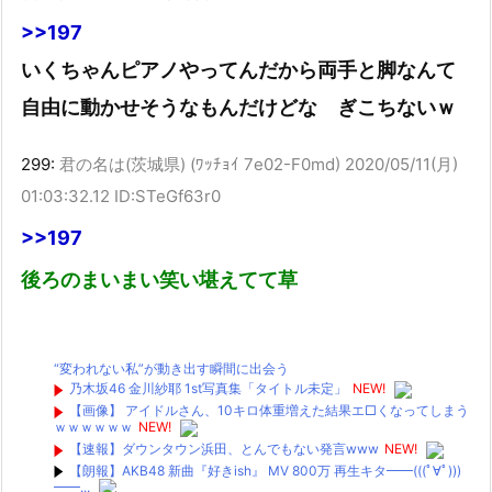
【乃木坂46】井上和が「TIF presents ONE SONG FES.」で...
>>197
乃木坂46 金川紗耶 1st写真集「タイトル未定」
日向坂46 17thシングル「Kind of love」
いくちゃんピアノやってんだから両手と脚なんて
Powered by livedoor 相互RSS
自由に動かせそうなもんだけどな ぎこちないｗ
299:
君の名は(茨城県) (ﾜｯﾁｮｲ 7e02-F0md)
2020/05/11(月)
01:03:32.12 ID:STeGf63r0
>>197
後ろのまいまい笑い堪えてて草
“変われない私”が動き出す瞬間に出会う
乃木坂46 金川紗耶 1st写真集「タイトル未定」
NEW!
【画像】 アイドルさん、10キロ体重増えた結果エ□くなってしまう
ｗｗｗｗｗｗ
NEW!
【速報】ダウンタウン浜田、とんでもない発言www
NEW!
【朗報】AKB48 新曲『好きish』 MV 800万 再生キタ━━(((ﾟ∀ﾟ)))
━━...