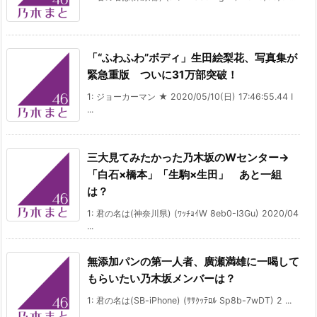
「“ふわふわ”ボディ」生田絵梨花、写真集が
緊急重版 ついに31万部突破！
1: ジョーカーマン ★ 2020/05/10(日) 17:46:55.44 I
...
三大見てみたかった乃木坂のWセンター→
「白石×橋本」「生駒×生田」 あと一組
は？
1: 君の名は(神奈川県) (ﾜｯﾁｮｲW 8eb0-I3Gu) 2020/04
...
無添加パンの第一人者、廣瀬満雄に一喝して
もらいたい乃木坂メンバーは？
1: 君の名は(SB-iPhone) (ｻｻｸｯﾃﾛﾙ Sp8b-7wDT) 2 ...