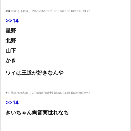
49:
風吹けば名無し
2020/05/16(土) 01:05:11.58 ID:chxLUsL+p
>>14
星野
北野
山下
かき
ワイは王道が好きなんや
61:
風吹けば名無し
2020/05/16(土) 01:06:04.91 ID:0qX9i2wKp
>>14
きいちゃん絢音蘭世れなち