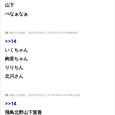
日向坂46 17thシングル「Kind of love」
山下
Powered by livedoor 相互RSS
べなぁなぁ
28:
風吹けば名無し
2020/05/16(土) 01:02:52.74 ID:6d4Xdfjf0
>>14
いくちゃん
絢音ちゃん
りりちん
北川さん
29:
風吹けば名無し
2020/05/16(土) 01:02:58.04 ID:EVXECzXZp
>>14
飛鳥北野山下賀喜