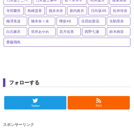
乃木坂どこへ
乃木坂工事中
佐々木琴子
向井葉月
堀未央奈
寺田蘭世
島崎遥香
掘未央奈
新内眞衣
日向坂46
松井玲奈
梅澤美波
橋本奈々未
欅坂46
生田絵梨花
生駒里奈
白石麻衣
筒井あやめ
若月佑美
西野七瀬
鈴木絢音
齋藤飛鳥
フォローする
Twitter
RSS
スポンサーリンク