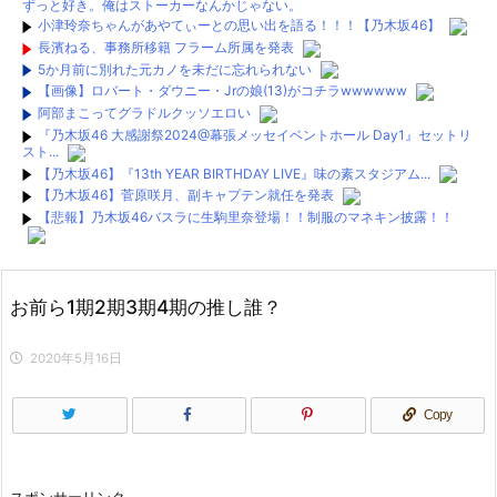
ずっと好き。俺はストーカーなんかじゃない。
小津玲奈ちゃんがあやてぃーとの思い出を語る！！！【乃木坂46】
長濱ねる、事務所移籍 フラーム所属を発表
5か月前に別れた元カノを未だに忘れられない
【画像】ロバート・ダウニー・Jrの娘(13)がコチラwwwwww
阿部まこってグラドルクッソエロい
『乃木坂46 大感謝祭2024@幕張メッセイベントホール Day1』セットリ
スト...
【乃木坂46】『13th YEAR BIRTHDAY LIVE』味の素スタジアム...
【乃木坂46】菅原咲月、副キャプテン就任を発表
【悲報】乃木坂46バスラに生駒里奈登場！！制服のマネキン披露！！
【悲報】乃木坂46バスラに生駒里奈登場！！制服のマネキン披露！！
【画像】乃木坂新曲のジャケ写がさいこおおおおおおおお
お前ら1期2期3期4期の推し誰？
お！！！！！！
【レベルが違う】３期生さん、ライブで格の違いを見せつける！！ｗｗ
ｗｗｗｗｗ
2020年5月16日
【何故】掛橋沙耶香、4期生曲3列目の謎・・・
【暴露2】当サイト管理人より閉鎖に至った経緯とまとめサイトに関する
重要な情報
Copy
【暴露1】当サイト管理人より閉鎖に至った経緯とまとめサイトに関する
重要な情報
Powered by livedoor 相互RSS