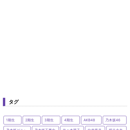
タグ
1期生
2期生
3期生
4期生
AKB48
乃木坂46