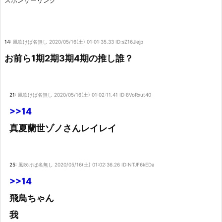
スポンサーリンク
身近すぎる“厄介な人たち”が大集合！
【画像】この金村美玖さん、大変なことになってるって...
NEW!
14:
風吹けば名無し
2020/05/16(土) 01:01:35.33 ID:sZ16Jlejp
【悲報】6期のエース、ブログ更新するもいいねがガチで伸びない
NEW!
お前ら1期2期3期4期の推し誰？
【画像】この池田瑛紗、大変なことになってるって...
NEW!
【速報】最新の池田瑛紗、ガチで美人すぎる
NEW!
【日向坂46】運動神経良い人と悪い人の対比をご覧ください…
NEW!
21:
風吹けば名無し
2020/05/16(土) 01:02:11.41 ID:8VoRxut40
【日向坂46】髙橋未来虹さん、外番組で負け属性を発揮してしまう…
>>14
【日向坂46】来月、坂道vsカワラボvsスタダvsハロプロの大激戦
真夏蘭世ゾノさんレイレイ
【日向坂46】坂井新奈、単独で外番組初出演ｷﾀ━(ﾟ∀ﾟ)━!!!!
【乃木坂46】音楽の日2026出演＆6期生MV解禁など熱いニュースが
続々！本日の...
【乃木坂46】乃木坂野球部がエスコンフィールドHOKKAIDOに遠征…き
つねダン...
25:
風吹けば名無し
2020/05/16(土) 01:02:36.26 ID:NTJF6kEDa
【乃木坂46】乃木坂野球部がエスコンフィールドHOKKAIDOへ…その全
>>14
貌とは？...
【日向坂46】坂井新奈のブログが話題…「真夜中」につづった言葉の中
飛鳥ちゃん
身とは？
【乃木坂46】井上和が「TIF presents ONE SONG FES.」で...
我
乃木坂46 金川紗耶 1st写真集「タイトル未定」