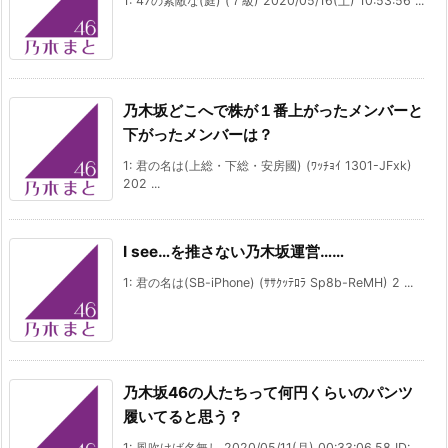
1: 47の素敵な(庭) (７級) 2020/05/16(土) 10:53:56 ...
乃木坂どこへで株が１番上がったメンバーと
下がったメンバーは？
1: 君の名は(上総・下総・安房國) (ﾜｯﾁｮｲ 1301-JFxk)
202 ...
I see…を推さない乃木坂運営……
1: 君の名は(SB-iPhone) (ｻｻｸｯﾃﾛﾗ Sp8b-ReMH) 2 ...
乃木坂46の人たちって何円くらいのパンツ
履いてると思う？
1: 風吹けば名無し 2020/05/11(月) 00:33:06.58 ID: ...