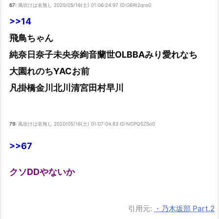
67:
風吹けば名無し
2020/05/16(土) 01:06:24.97 ID:G6Rt2qro0
>>14
飛鳥ちゃん
純奈日奈子未央奈絢音蘭世OLBBAみり愛れなち
大園れのちYACお前
凡掛橋金川北川清宮田村早川
79:
風吹けば名無し
2020/05/16(土) 01:07:04.83 ID:NCPQ5ZSo0
>>67
クソDDやないか
引用元:
・乃木坂部 Part.2