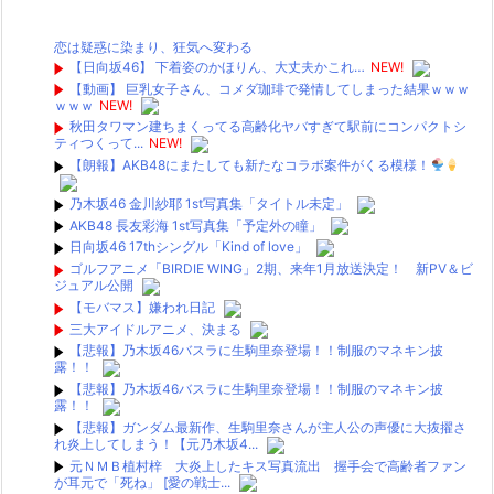
恋は疑惑に染まり、狂気へ変わる
【日向坂46】 下着姿のかほりん、大丈夫かこれ…
NEW!
【動画】 巨乳女子さん、コメダ珈琲で発情してしまった結果ｗｗｗ
ｗｗｗ
NEW!
秋田タワマン建ちまくってる高齢化ヤバすぎて駅前にコンパクトシ
ティつくって...
NEW!
【朗報】AKB48にまたしても新たなコラボ案件がくる模様！
乃木坂46 金川紗耶 1st写真集「タイトル未定」
AKB48 長友彩海 1st写真集「予定外の瞳」
日向坂46 17thシングル「Kind of love」
ゴルフアニメ「BIRDIE WING」2期、来年1月放送決定！ 新PV＆ビ
ジュアル公開
【モバマス】嫌われ日記
三大アイドルアニメ、決まる
【悲報】乃木坂46バスラに生駒里奈登場！！制服のマネキン披
露！！
【悲報】乃木坂46バスラに生駒里奈登場！！制服のマネキン披
露！！
【悲報】ガンダム最新作、生駒里奈さんが主人公の声優に大抜擢さ
れ炎上してしまう！【元乃木坂4...
元ＮＭＢ植村梓 大炎上したキス写真流出 握手会で高齢者ファン
が耳元で「死ね」 [愛の戦士...