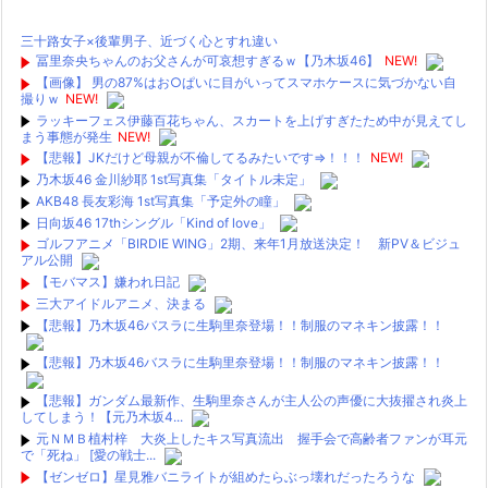
三十路女子×後輩男子、近づく心とすれ違い
冨里奈央ちゃんのお父さんが可哀想すぎるｗ【乃木坂46】
NEW!
【画像】 男の87%はお○ぱいに目がいってスマホケースに気づかない自
撮りｗ
NEW!
ラッキーフェス伊藤百花ちゃん、スカートを上げすぎたため中が見えてし
まう事態が発生
NEW!
【悲報】JKだけど母親が不倫してるみたいです⇒！！！
NEW!
乃木坂46 金川紗耶 1st写真集「タイトル未定」
AKB48 長友彩海 1st写真集「予定外の瞳」
日向坂46 17thシングル「Kind of love」
ゴルフアニメ「BIRDIE WING」2期、来年1月放送決定！ 新PV＆ビジュ
アル公開
【モバマス】嫌われ日記
三大アイドルアニメ、決まる
【悲報】乃木坂46バスラに生駒里奈登場！！制服のマネキン披露！！
【悲報】乃木坂46バスラに生駒里奈登場！！制服のマネキン披露！！
【悲報】ガンダム最新作、生駒里奈さんが主人公の声優に大抜擢され炎上
してしまう！【元乃木坂4...
元ＮＭＢ植村梓 大炎上したキス写真流出 握手会で高齢者ファンが耳元
で「死ね」 [愛の戦士...
【ゼンゼロ】星見雅バニライトが組めたらぶっ壊れだったろうな