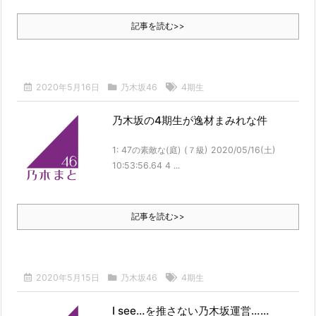
記事を読む>>
結婚生活の「当たり前」が壊れる瞬間
【速報】青葉坂46、完全新規の姉妹グループか
NEW!
【画像】井上和のチラり、大変なことになってるって...
NEW!
【画像】この金村美玖さん、大変なことになってるって...
NEW!
2020年5月16日
乃木坂46
4期生
【悲報】6期のエース、ブログ更新するもいいねがガチで伸びない
NEW!
乃木坂の4期生が逸材まみれな件
【日向坂46】運動神経良い人と悪い人の対比をご覧ください…
NEW!
【日向坂46】髙橋未来虹さん、外番組で負け属性を発揮してしまう…
1: 47の素敵な(庭) (７級) 2020/05/16(土)
10:53:56.64 4 ...
【日向坂46】来月、坂道vsカワラボvsスタダvsハロプロの大激戦
【日向坂46】坂井新奈、単独で外番組初出演ｷﾀ━(ﾟ∀ﾟ)━!!!!
【乃木坂46】音楽の日2026出演＆6期生MV解禁など熱いニュースが
続々！本日の...
記事を読む>>
【乃木坂46】乃木坂野球部がエスコンフィールドHOKKAIDOに遠征…き
つねダン...
【乃木坂46】乃木坂野球部がエスコンフィールドHOKKAIDOへ…その全
貌とは？...
【日向坂46】坂井新奈のブログが話題…「真夜中」につづった言葉の中
2020年5月15日
乃木坂46
4期生
身とは？
【乃木坂46】井上和が「TIF presents ONE SONG FES.」で...
乃木坂46 金川紗耶 1st写真集「タイトル未定」
I see…を推さない乃木坂運営……