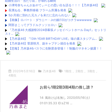
結婚生活の「当たり前」が壊れる瞬間
小津玲奈ちゃんがあやてぃーとの思い出を語る！！！【乃木坂46】
長濱ねる、事務所移籍 フラーム所属を発表
5か月前に別れた元カノを未だに忘れられない
【画像】ロバート・ダウニー・Jrの娘(13)がコチラwwwwww
阿部まこってグラドルクッソエロい
『乃木坂46 大感謝祭2024@幕張メッセイベントホール Day1』セットリ
スト...
【乃木坂46】『13th YEAR BIRTHDAY LIVE』味の素スタジアム...
【乃木坂46】菅原咲月、副キャプテン就任を発表
【悲報】乃木坂46バスラに生駒里奈登場！！制服のマネキン披露！！
【悲報】乃木坂46バスラに生駒里奈登場！！制服のマネキン披露！！
【画像】乃木坂新曲のジャケ写がさいこおおおおおおおお
お！！！！！！
2020年5月16日
乃木坂46
1期生
,
2期生
,
3期生
,
【レベルが違う】３期生さん、ライブで格の違いを見せつける！！ｗｗ
4期生
ｗｗｗｗｗ
【何故】掛橋沙耶香、4期生曲3列目の謎・・・
お前ら1期2期3期4期の推し誰？
【暴露2】当サイト管理人より閉鎖に至った経緯とまとめサイトに関する
重要な情報
【暴露1】当サイト管理人より閉鎖に至った経緯とまとめサイトに関する
14: 風吹けば名無し 2020/05/16(土)
重要な情報
01:01:35.33 ID:sZ16 ...
Powered by livedoor 相互RSS