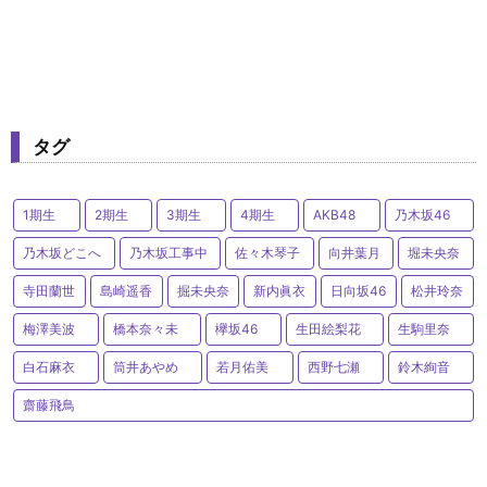
タグ
1期生
2期生
3期生
4期生
AKB48
乃木坂46
乃木坂どこへ
乃木坂工事中
佐々木琴子
向井葉月
堀未央奈
寺田蘭世
島崎遥香
掘未央奈
新内眞衣
日向坂46
松井玲奈
梅澤美波
橋本奈々未
欅坂46
生田絵梨花
生駒里奈
白石麻衣
筒井あやめ
若月佑美
西野七瀬
鈴木絢音
齋藤飛鳥