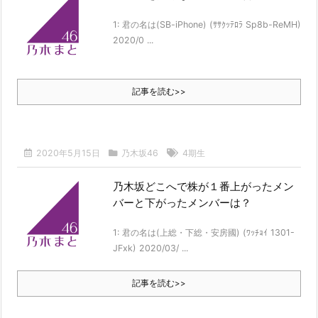
日向坂46 17thシングル「Kind of love」
1: 君の名は(SB-iPhone) (ｻｻｸｯﾃﾛﾗ Sp8b-ReMH)
Powered by livedoor 相互RSS
2020/0 ...
記事を読む>>
2020年5月15日
乃木坂46
4期生
乃木坂どこへで株が１番上がったメン
バーと下がったメンバーは？
1: 君の名は(上総・下総・安房國) (ﾜｯﾁｮｲ 1301-
JFxk) 2020/03/ ...
記事を読む>>